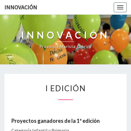
INNOVACIÓN
Togg
navig
INNOVACIÓN
Provincia Marista Ibérica
I
I EDICIÓN
EDICIÓN
Proyectos ganadores de la 1ª edición
Categoría Infantil y Primaria