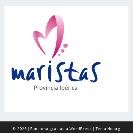
© 2026
|
Funciona gracias a
WordPress
|
Tema
Nisarg