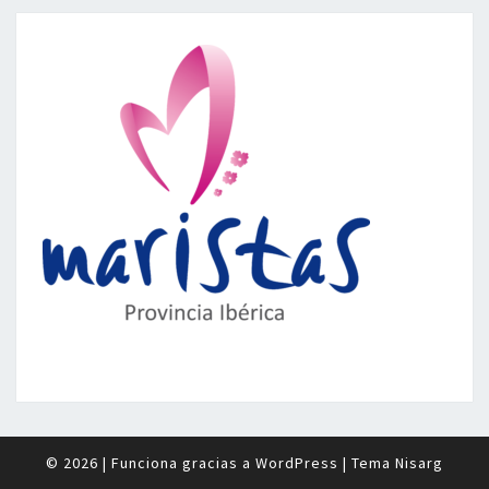
© 2026
|
Funciona gracias a
WordPress
|
Tema
Nisarg