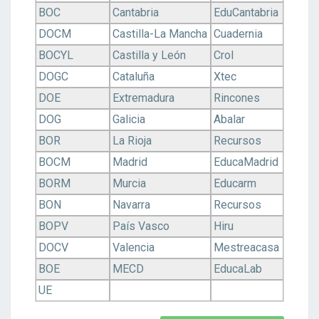
BOC
Cantabria
EduCantabria
DOCM
Castilla-La Mancha
Cuadernia
BOCYL
Castilla y León
Crol
DOGC
Cataluña
Xtec
DOE
Extremadura
Rincones
DOG
Galicia
Abalar
BOR
La Rioja
Recursos
BOCM
Madrid
EducaMadrid
BORM
Murcia
Educarm
BON
Navarra
Recursos
BOPV
País Vasco
Hiru
DOCV
Valencia
Mestreacasa
BOE
MECD
EducaLab
UE