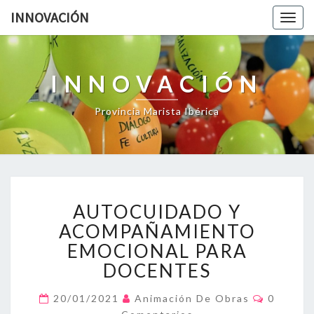
INNOVACIÓN
Togg
navig
INNOVACIÓN
Provincia Marista Ibérica
AUTOCUIDADO Y
ACOMPAÑAMIENTO
EMOCIONAL PARA
DOCENTES
20/01/2021
Animación De Obras
0